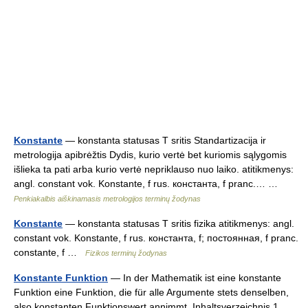
Konstante
— konstanta statusas T sritis Standartizacija ir
metrologija apibrėžtis Dydis, kurio vertė bet kuriomis sąlygomis
išlieka ta pati arba kurio vertė nepriklauso nuo laiko. atitikmenys:
angl. constant vok. Konstante, f rus. константа, f pranc.… …
Penkiakalbis aiškinamasis metrologijos terminų žodynas
Konstante
— konstanta statusas T sritis fizika atitikmenys: angl.
constant vok. Konstante, f rus. константа, f; постоянная, f pranc.
constante, f …
Fizikos terminų žodynas
Konstante Funktion
— In der Mathematik ist eine konstante
Funktion eine Funktion, die für alle Argumente stets denselben,
also konstanten Funktionswert annimmt. Inhaltsverzeichnis 1