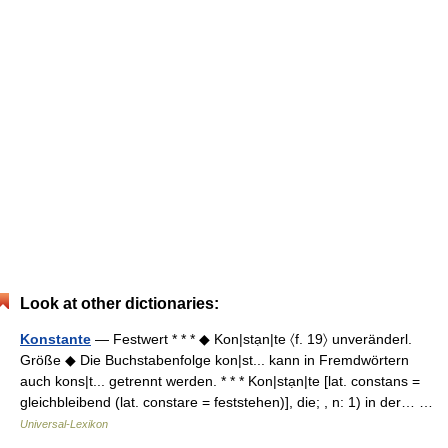
Look at other dictionaries:
Konstante
— Festwert * * * ◆ Kon|stạn|te 〈f. 19〉 unveränderl.
Größe ◆ Die Buchstabenfolge kon|st... kann in Fremdwörtern
auch kons|t... getrennt werden. * * * Kon|stạn|te [lat. constans =
gleichbleibend (lat. constare = feststehen)], die; , n: 1) in der… …
Universal-Lexikon