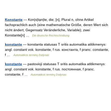
Konstante
— Kon|s|tạn|te, die; [n], Plural n, ohne Artikel
fachsprachlich auch (eine mathematische Größe, deren Wert sich
nicht ändert; Gegensatz Veränderliche, Variable); zwei
Konstante[n] …
Die deutsche Rechtschreibung
konstante
— konstanta statusas T sritis automatika atitikmenys:
angl. constant vok. konstante, f rus. константа, f pranc. constante,
f …
Automatikos terminų žodynas
konstante
— pastovioji statusas T sritis automatika atitikmenys:
angl. constant vok. konstante, f rus. постоянная, f pranc.
constante, f …
Automatikos terminų žodynas