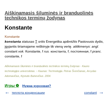
Aiškinamasis šiluminės ir branduolinės
technikos terminų žodynas
Konstante
Konstante
konstanta
statusas
T
sritis
Energetika
apibrėžtis
Pastovusis dydis,
įgyjantis tiriamajame reiškinyje tik vieną vertę.
atitikmenys
:
angl.
constant
vok.
Konstante, f
rus.
константа, f; постоянная, f
pranc.
constante, f
Aiškinamasis šiluminės ir branduolinės technikos terminų žodynas - Kauno
technologijos universitetas. – Kaunas: Technologija
.
Petras Švenčianas, Arvydas
Adomavičius, Kęstutis Buinevičius
.
2004
.
Игры ⚽
Нужна курсовая?
теплота конденсации
constant